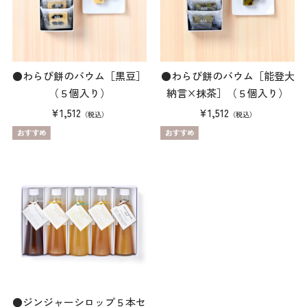
●わらび餅のバウム［黒豆］
●わらび餅のバウム［能登大
（５個入り）
納言×抹茶］（５個入り）
¥1,512
¥1,512
（税込）
（税込）
●ジンジャーシロップ５本セ