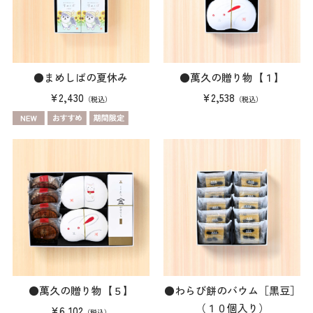
●まめしばの夏休み
●萬久の贈り物【１】
¥2,430
¥2,538
（税込）
（税込）
●萬久の贈り物【５】
●わらび餅のバウム［黒豆］
（１０個入り）
¥6,102
（税込）