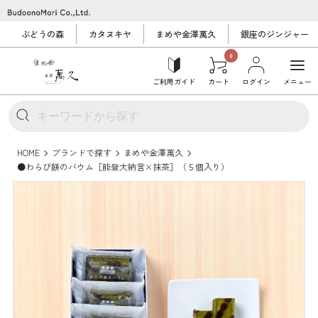
ぶどうの森
カタヌキヤ
まめや金澤萬久
銀座のジンジャー
0
ご利用ガイド
カート
ログイン
メニュー
HOME
ブランドで探す
まめや金澤萬久
●わらび餅のバウム［能登大納言×抹茶］（５個入り）