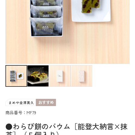
商品番号：MF79
●わらび餅のバウム［能登大納言×抹
茶］（５個入り）