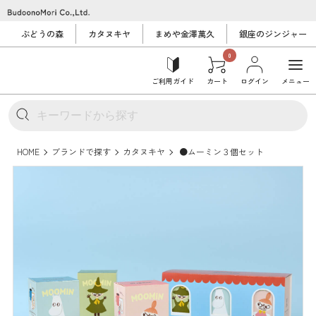
ぶどうの森
カタヌキヤ
まめや金澤萬久
銀座のジンジャー
0
ご利用ガイド
カート
ログイン
メニュー
HOME
ブランドで探す
カタヌキヤ
●ムーミン３個セット