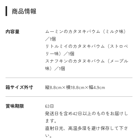
商品情報
内容量
ムーミンのカタヌキバウム（ミルク味）
／1個
リトルミイのカタヌキバウム（ストロベ
リー味）／1個
スナフキンのカタヌキバウム（メープル
味）／1個
箱サイズ外寸
縦8.8cm×横18.8cm×幅4.9cm
賞味期限
63日
発送日を含め42日以上のものをお届けし
ます。
直射日光、高温多湿を避け保存して下さ
い。