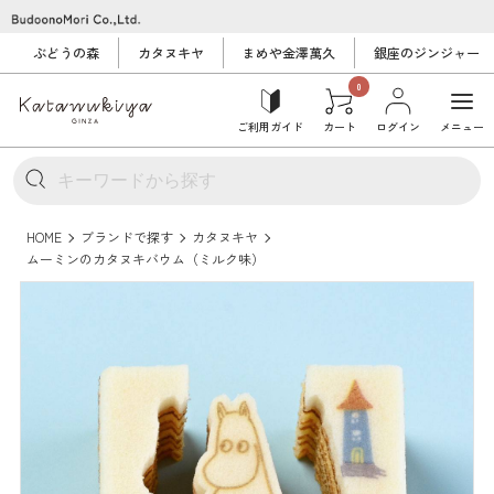
ぶどうの森
カタヌキヤ
まめや金澤萬久
銀座のジンジャー
0
ご利用ガイド
カート
ログイン
メニュー
HOME
ブランドで探す
カタヌキヤ
ムーミンのカタヌキバウム（ミルク味）