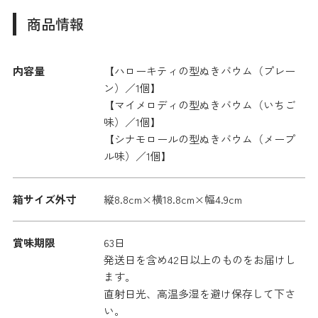
商品情報
内容量
【ハローキティの型ぬきバウム（プレー
ン）／1個】
【マイメロディの型ぬきバウム（いちご
味）／1個】
【シナモロールの型ぬきバウム（メープ
ル味）／1個】
箱サイズ外寸
縦8.8cm×横18.8cm×幅4.9cm
賞味期限
63日
発送日を含め42日以上のものをお届けし
ます。
直射日光、高温多湿を避け保存して下さ
い。