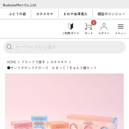
ぶどうの森
カタヌキヤ
まめや金澤萬久
銀座のジンジャー
0
ご利用ガイド
カート
ログイン
メニュー
HOME
ブランドで探す
カタヌキヤ
●サンリオキャラクターズ かまって！きゅん３個セット