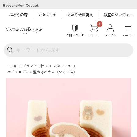
ぶどうの森
カタヌキヤ
まめや金澤萬久
銀座のジンジャー
0
ご利用ガイド
カート
ログイン
メニュー
HOME
ブランドで探す
カタヌキヤ
マイメロディの型ぬきバウム（いちご味）