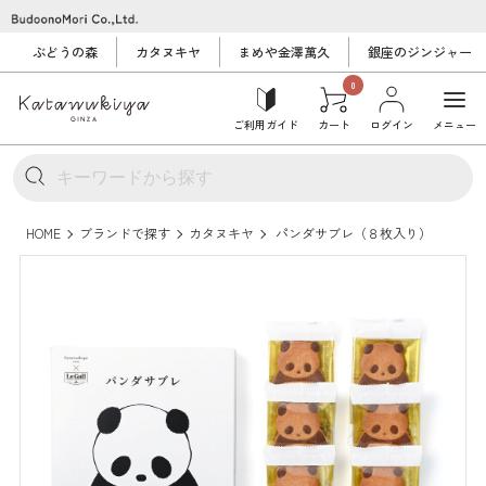
ぶどうの森
カタヌキヤ
まめや金澤萬久
銀座のジンジャー
0
ご利用ガイド
カート
ログイン
メニュー
HOME
ブランドで探す
カタヌキヤ
パンダサブレ（８枚入り）