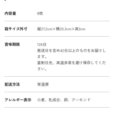
内容量
8枚
箱サイズ外寸
縦27.2cm×横20.3cm×高3cm
賞味期限
126日
発送日を含め42日以上のものをお届けし
ます。
直射日光、高温多湿を避け保存してくだ
さい。
配送方法
常温便
アレルギー表示
小麦、乳成分、卵、アーモンド