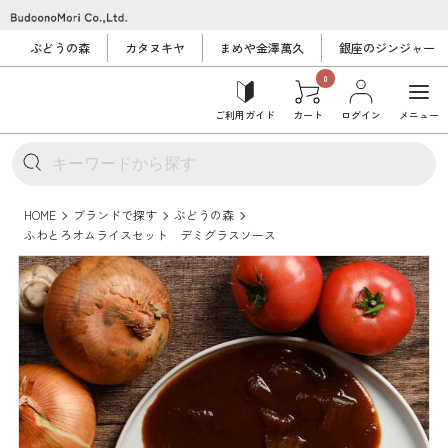
ぶどうの森
カタヌキヤ
まめや金澤萬久
銀座のジンジャー
0
ご利用ガイド
カート
ログイン
メニュー
HOME
ブランドで探す
ぶどうの森
ふわとろオムライスセット デミグラスソース