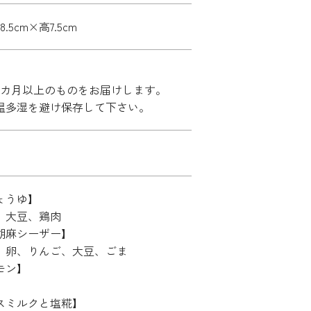
8.5cm×高7.5cm
2カ月以上のものをお届けします。
温多湿を避け保存して下さい。
ょうゆ】
、大豆、鶏肉
胡麻シーザー】
、卵、りんご、大豆、ごま
モン】
スミルクと塩糀】