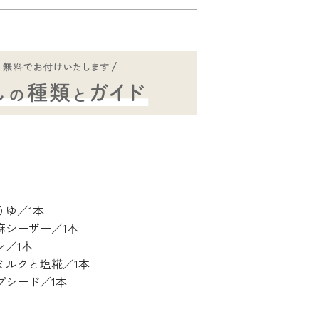
うゆ／1本
麻シーザー／1本
ン／1本
ミルクと塩糀／1本
プシード／1本
）