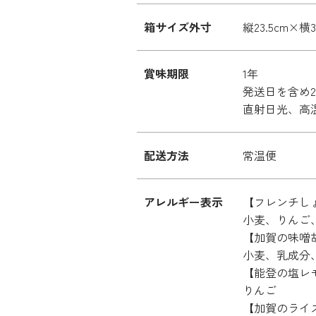
箱サイズ外寸
縦23.5cm×横3
賞味期限
1年
発送日を含め
直射日光、高
配送方法
常温便
アレルギー表示
【フレンチし
小麦、りんご
【加賀の味噌
小麦、乳成分
【能登の塩レ
りんご
【加賀のライ