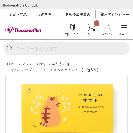
ぶどうの森
カタヌキヤ
まめや金澤萬久
銀座のジンジャー
0
ご利用ガイド
カート
ログイン
メニュー
HOME
ブランドで探す
ぶどうの森
にゃんこのサブレ ｉｎ Ｋａｎａｚａｗａ （５個入り）