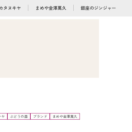
カタヌキヤ
まめや金澤萬久
銀座のジンジャー
キヤ
ぶどうの森
ブランド
まめや金澤萬久