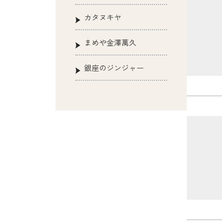
カタヌキヤ
まめや金澤萬久
銀座のジンジャー