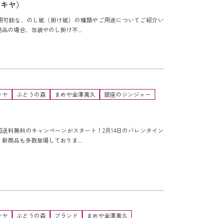
ヌキヤ）
用可能な、のし紙（掛け紙）の種類やご用途についてご紹介い
品の場合、包装やのし掛け不...
キヤ
ぶどうの森
まめや金澤萬久
銀座のジンジャー
送料無料のキャンペーンがスタート！2月14日のバレンタイン
新商品も多数登場しておりま...
キヤ
ぶどうの森
ブランド
まめや金澤萬久