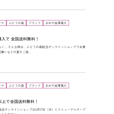
キヤ
ぶどうの森
ブランド
まめや金澤萬久
購入で 全国送料無料！
ない… そんな時は、ぶどうの森総合オンラインショップでお買
舞いなどの夏のご挨...
キヤ
ぶどうの森
ブランド
まめや金澤萬久
円以上で全国送料無料！
総合オンラインショップは6月27日（木）にリニューアルオープ