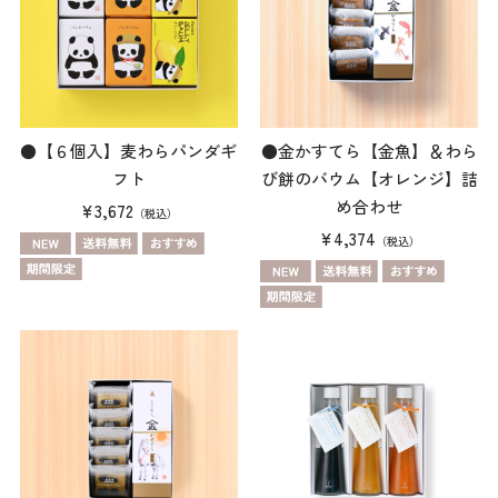
●【６個入】麦わらパンダギ
●金かすてら【金魚】＆わら
フト
び餅のバウム【オレンジ】詰
め合わせ
¥3,672
（税込）
¥4,374
（税込）