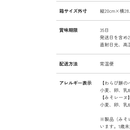
箱サイズ外寸
縦20cm×横28
賞味期限
35日
発送日を含め
直射日光、高
配送方法
常温便
アレルギー表示
【わらび餅の
小麦、卵、乳
【みそレーヌ
小麦、卵、乳
※製品（みそ
います。1歳