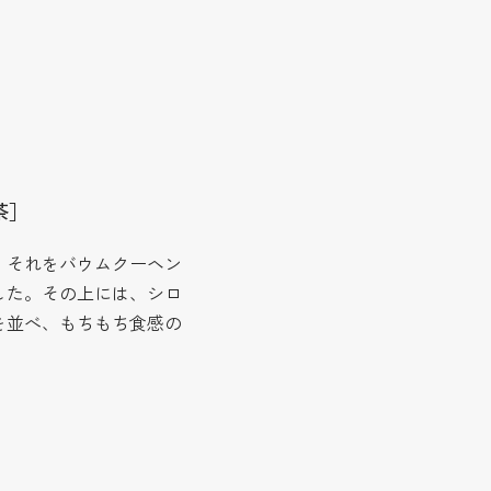
茶］
、それをバウムクーヘン
した。その上には、シロ
を並べ、もちもち食感の