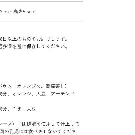
.2cm×高さ5.5cm
28日以上のものをお届けします。
温多湿を避け保存してください。
バウム［オレンジ×加賀棒茶］】
成分、オレンジ、大豆、アーモンド
】
成分、ごま、大豆
レーヌ）には蜂蜜を使用して仕上げて
未満の乳児には食べさせないでくださ