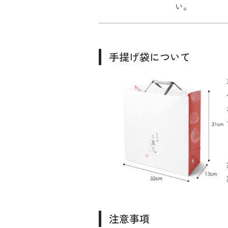
い。
手提げ袋について
注意事項