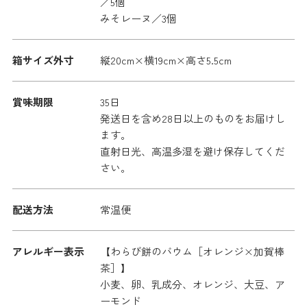
／5個
みそレーヌ／3個
箱サイズ外寸
縦20cm×横19cm×高さ5.5cm
賞味期限
35日
発送日を含め28日以上のものをお届けし
ます。
直射日光、高温多湿を避け保存してくだ
さい。
配送方法
常温便
アレルギー表示
【わらび餅のバウム［オレンジ×加賀棒
茶］】
小麦、卵、乳成分、オレンジ、大豆、ア
ーモンド