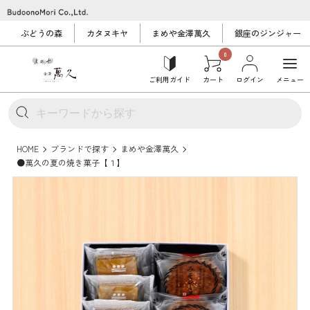
ぶどうの森
カタヌキヤ
まめや金澤萬久
銀座のジンジャー
0
ご利用ガイド
カート
ログイン
メニュー
HOME
ブランドで探す
まめや金澤萬久
●萬久の夏の焼き菓子【１】