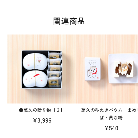
関連商品
●萬久の贈り物【３】
萬久の型ぬきバウム まめ
ば・黄な粉
¥3,996
¥540