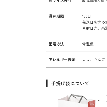
箱サイズ外寸
縦19.8cm×横1
賞味期限
180日
発送日を含め
直射日光、高
配送方法
常温便
アレルギー表示
大豆、りんご
手提げ袋について