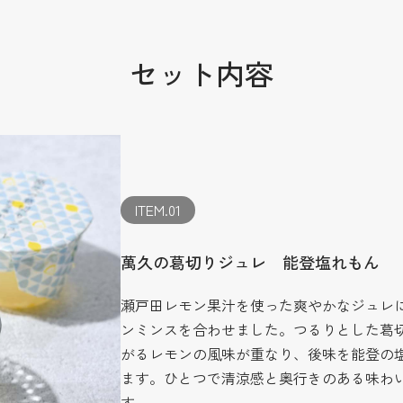
セット内容
ITEM.01
萬久の葛切りジュレ 能登塩れもん
瀬戸田レモン果汁を使った爽やかなジュレ
ンミンスを合わせました。つるりとした葛
がるレモンの風味が重なり、後味を能登の
ます。ひとつで清涼感と奥行きのある味わ
す。