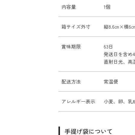
内容量
1個
箱サイズ外寸
縦8.6㎝×横6
賞味期限
63日
発送日を含め
直射日光、高
配送方法
常温便
アレルギー表示
小麦、卵、乳
手提げ袋について