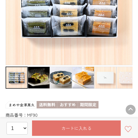
商品番号：MF90
●わらび餅のバウム１５個【抹茶＆黒
カートに入れる
豆＆オレンジ】