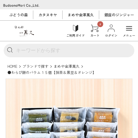
ぶどうの森
カタヌキヤ
まめや金澤萬久
銀座のジンジャー
0
ご利用ガイド
カート
ログイン
メニュー
HOME
ブランドで探す
まめや金澤萬久
●わらび餅のバウム１５個【抹茶＆黒豆＆オレンジ】