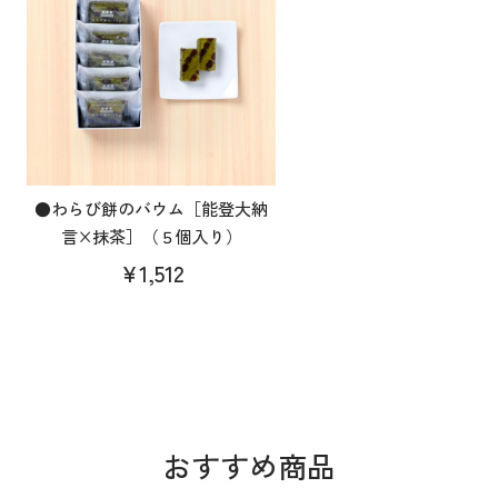
●わらび餅のバウム［能登大納
言×抹茶］（５個入り）
¥1,512
おすすめ商品