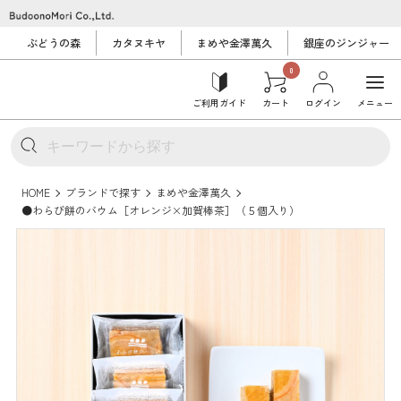
ぶどうの森
カタヌキヤ
まめや金澤萬久
銀座のジンジャー
0
ご利用ガイド
カート
ログイン
メニュー
HOME
ブランドで探す
まめや金澤萬久
●わらび餅のバウム［オレンジ×加賀棒茶］（５個入り）