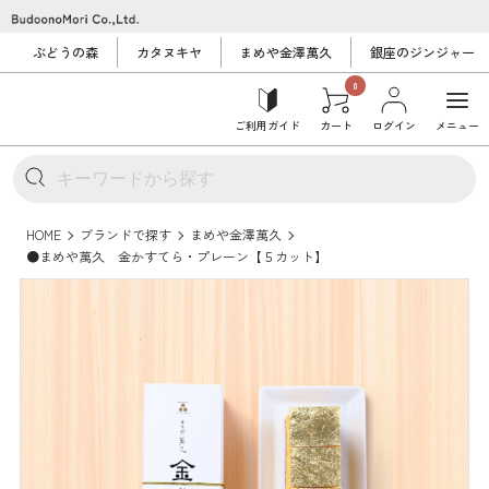
ぶどうの森
カタヌキヤ
まめや金澤萬久
銀座のジンジャー
0
ご利用ガイド
カート
ログイン
メニュー
HOME
ブランドで探す
まめや金澤萬久
●まめや萬久 金かすてら・プレーン【５カット】