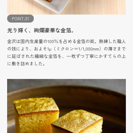
POINT.01
光り輝く、絢爛豪華な金箔。
金沢は国内生産量の100％を占める金箔の街。熟練した職人
の技により、およそ1µ（ミクロン＝1/1,000mm）の薄さまで
に延ばされた繊細な金箔を、一枚ずつ丁寧にかすてらの上
に敷き詰めました。