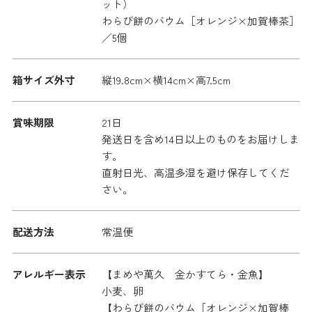
ット）
わらび餅のバウム［オレンジ×加賀棒茶］
／5個
箱サイズ外寸
縦19.8cm×横14cm×高7.5cm
賞味期限
21日
発送日を含め14日以上のものをお届けしま
す。
直射日光、高温多湿を避け保存してくだ
さい。
配送方法
常温便
アレルギー表示
【まめや萬久 金かすてら・金魚】
小麦、卵
【わらび餅のバウム［オレンジ×加賀棒