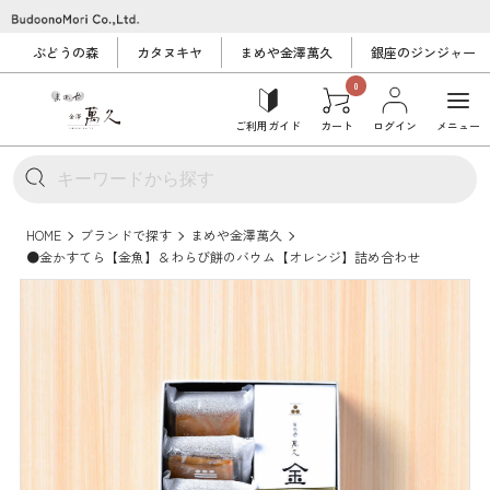
ぶどうの森
カタヌキヤ
まめや金澤萬久
銀座のジンジャー
0
ご利用ガイド
カート
ログイン
メニュー
HOME
ブランドで探す
まめや金澤萬久
●金かすてら【金魚】＆わらび餅のバウム【オレンジ】詰め合わせ