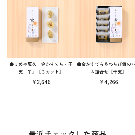
●まめや萬久 金かすてら・干
●金かすてら＆わらび餅の
支「午」【３カット】
ム詰合せ【干支】
¥2,646
¥4,266
最近チェックした商品