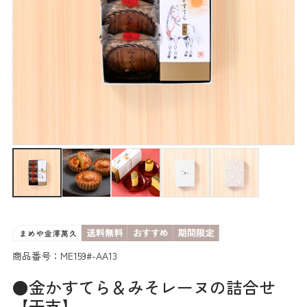
商品番号：ME159#-AA13
●金かすてら＆みそレーヌの詰合せ
【干支】