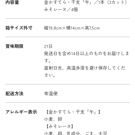
内容量
金かすてら・干支「午」／1本（3カット）
みそレーヌ／4個
箱サイズ外寸
縦19.8cm×横14cm×高7.5cm
賞味期限
21日
発送日を含め14日以上のものをお届けしま
す。
直射日光、高温多湿を避け保存してくだ
さい。
配送方法
常温便
アレルギー表示
【金かすてら・干支「午」】
小麦、卵
【みそレーヌ】
小麦、卵、乳成分、ごま、大豆