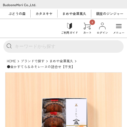
ぶどうの森
カタヌキヤ
まめや金澤萬久
銀座のジンジャー
0
ご利用ガイド
カート
ログイン
メニュー
HOME
ブランドで探す
まめや金澤萬久
●金かすてら＆みそレーヌの詰合せ【干支】