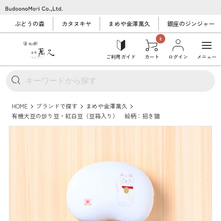
ぶどうの森
カタヌキヤ
まめや金澤萬久
銀座のジンジャー
0
ご利用ガイド
カート
ログイン
メニュー
HOME
ブランドで探す
まめや金澤萬久
有機大豆の炒り豆・紅白豆（豆箱入り） 絵柄：招き猫