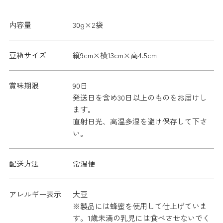
内容量
30g×2袋
豆箱サイズ
縦9cm×横13cm×高4.5cm
賞味期限
90日
発送日を含め30日以上のものをお届けし
ます。
直射日光、高温多湿を避け保存して下さ
い。
配送方法
常温便
アレルギー表示
大豆
※製品には蜂蜜を使用して仕上げていま
す。1歳未満の乳児には食べさせないでく