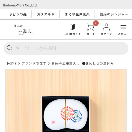
ぶどうの森
カタヌキヤ
まめや金澤萬久
銀座のジンジャー
0
ご利用ガイド
カート
ログイン
メニュー
HOME
ブランドで探す
まめや金澤萬久
●まめしばの夏休み