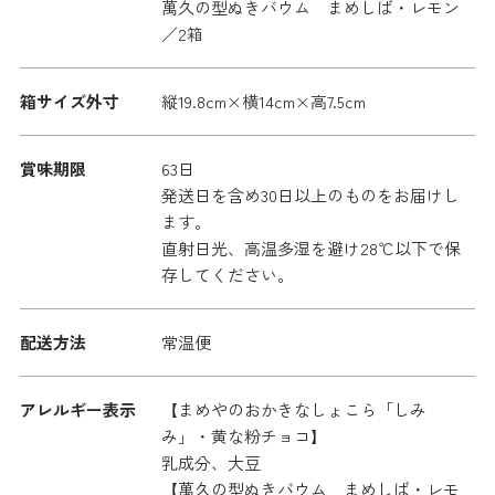
萬久の型ぬきバウム まめしば・レモン
／2箱
箱サイズ外寸
縦19.8cm×横14cm×高7.5cm
賞味期限
63日
発送日を含め30日以上のものをお届けし
ます。
直射日光、高温多湿を避け28℃以下で保
存してください。
配送方法
常温便
アレルギー表示
【まめやのおかきなしょこら「しみ
み」・黄な粉チョコ】
乳成分、大豆
【萬久の型ぬきバウム まめしば・レモ