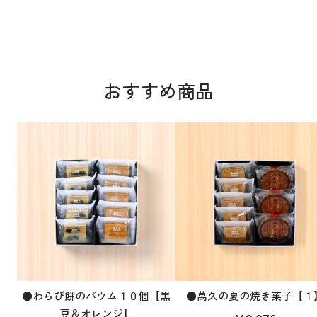
おすすめ商品
●わらび餅のバウム１０個【黒
●萬久の夏の焼き菓子【１
豆＆オレンジ】