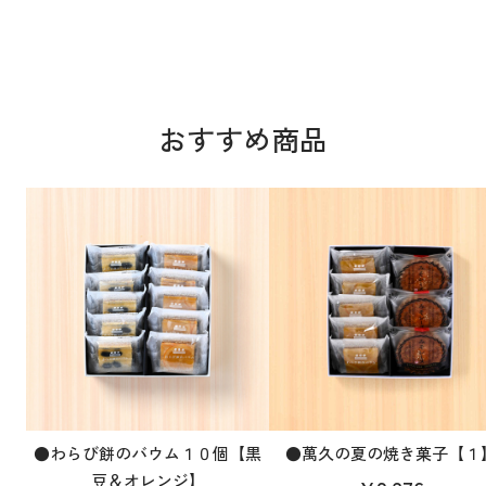
おすすめ商品
●わらび餅のバウム１０個【黒
●萬久の夏の焼き菓子【１
豆＆オレンジ】