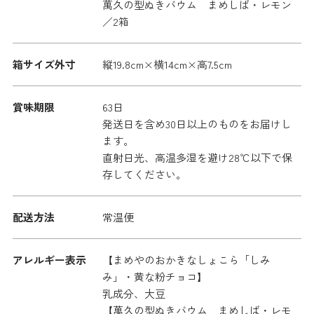
萬久の型ぬきバウム まめしば・レモン
／2箱
箱サイズ外寸
縦19.8cm×横14cm×高7.5cm
賞味期限
63日
発送日を含め30日以上のものをお届けし
ます。
直射日光、高温多湿を避け28℃以下で保
存してください。
配送方法
常温便
アレルギー表示
【まめやのおかきなしょこら「しみ
み」・黄な粉チョコ】
乳成分、大豆
【萬久の型ぬきバウム まめしば・レモ