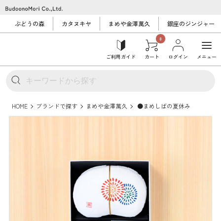
ぶどうの森
カタヌキヤ
まめや金澤萬久
銀座のジンジャー
0
ご利用ガイド
カート
ログイン
メニュー
HOME
ブランドで探す
まめや金澤萬久
●まめしばの夏休み