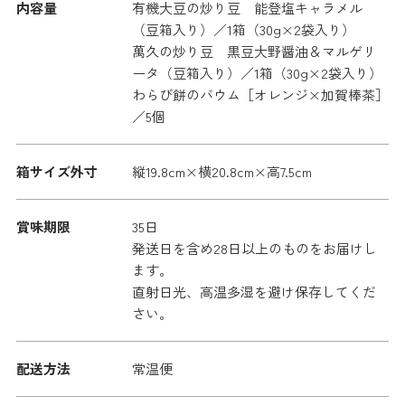
内容量
有機大豆の炒り豆 能登塩キャラメル
（豆箱入り）／1箱（30g×2袋入り）
萬久の炒り豆 黒豆大野醤油＆マルゲリ
ータ（豆箱入り）／1箱（30g×2袋入り）
わらび餅のバウム［オレンジ×加賀棒茶］
／5個
箱サイズ外寸
縦19.8cm×横20.8cm×高7.5cm
賞味期限
35日
発送日を含め28日以上のものをお届けし
ます。
直射日光、高温多湿を避け保存してくだ
さい。
配送方法
常温便