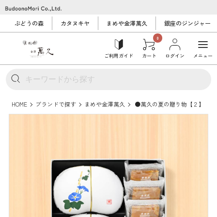
ぶどうの森
カタヌキヤ
まめや金澤萬久
銀座のジンジャー
0
ご利用ガイド
カート
ログイン
メニュー
HOME
ブランドで探す
まめや金澤萬久
●萬久の夏の贈り物【２】