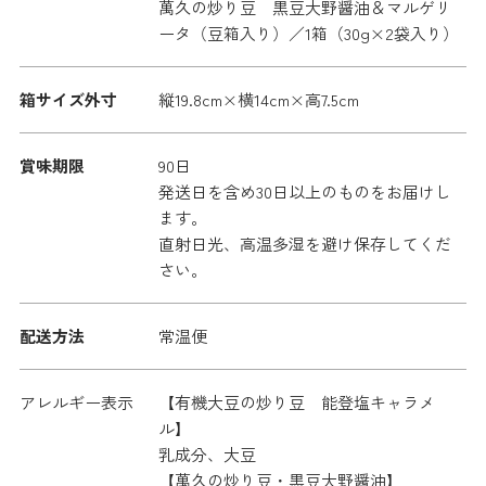
萬久の炒り豆 黒豆大野醤油＆マルゲリ
ータ（豆箱入り）／1箱（30g×2袋入り）
箱サイズ外寸
縦19.8cm×横14cm×高7.5cm
賞味期限
90日
発送日を含め30日以上のものをお届けし
ます。
直射日光、高温多湿を避け保存してくだ
さい。
配送方法
常温便
アレルギー表示
【有機大豆の炒り豆 能登塩キャラメ
ル】
乳成分、大豆
【萬久の炒り豆・黒豆大野醤油】