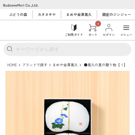
ぶどうの森
カタヌキヤ
まめや金澤萬久
銀座のジンジャー
0
ご利用ガイド
カート
ログイン
メニュー
HOME
ブランドで探す
まめや金澤萬久
●萬久の夏の贈り物【１】