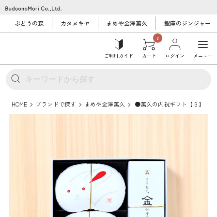
ぶどうの森
カタヌキヤ
まめや金澤萬久
銀座のジンジャー
0
ご利用ガイド
カート
ログイン
メニュー
HOME
ブランドで探す
まめや金澤萬久
●萬久の内祝ギフト【３】