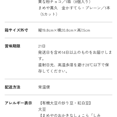
黄な粉チョコ／1箱（8個入り）
まめや萬久 金かすてら・プレーン／1本
（5カット）
箱サイズ外寸
縦19.8cm×横20.8cm×高7.5cm
賞味期限
21日
発送日を含め14日以上のものをお届けしま
す。
直射日光、高温多湿を避け28℃以下で保
存してください。
配送方法
常温便
アレルギー表示
【有機大豆の炒り豆・紅白豆】
大豆
【まめやのおかきなしょこら「しみ