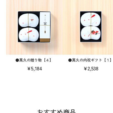
●萬久の贈り物【４】
●萬久の内祝ギフト【１
¥5,184
¥2,538
おすすめ商品