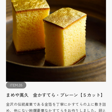
ITEM.05
まめや萬久 金かすてら・プレーン【５カット】
金沢の伝統産業である金箔を丁寧にかすてらの上に敷き詰
め、他にない絢爛豪華なかすてらをお作りしました。卵と