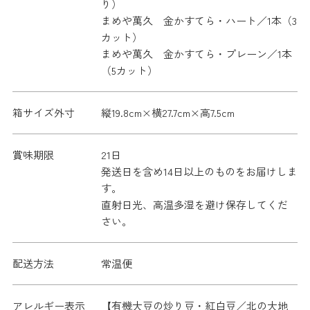
り）
まめや萬久 金かすてら・ハート／1本（3
カット）
まめや萬久 金かすてら・プレーン／1本
（5カット）
箱サイズ外寸
縦19.8cm×横27.7cm×高7.5cm
賞味期限
21日
発送日を含め14日以上のものをお届けしま
す。
直射日光、高温多湿を避け保存してくだ
さい。
配送方法
常温便
アレルギー表示
【有機大豆の炒り豆・紅白豆／北の大地