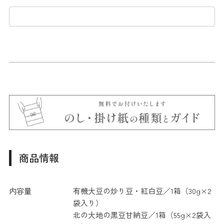
商品情報
内容量
有機大豆の炒り豆・紅白豆／1箱（30g×2
袋入り）
北の大地の黒豆甘納豆／1箱（55g×2袋入