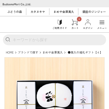
ぶどうの森
カタヌキヤ
まめや金澤萬久
銀座のジンジャー
0
ご利用ガイド
カート
ログイン
メニュー
HOME
ブランドで探す
まめや金澤萬久
●萬久の婚礼ギフト【４】