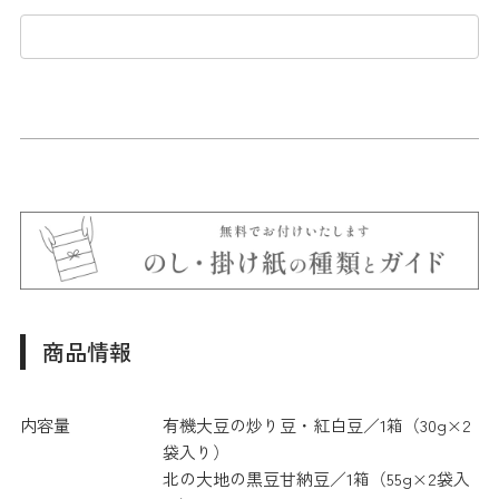
商品情報
内容量
有機大豆の炒り豆・紅白豆／1箱（30g×2
袋入り）
北の大地の黒豆甘納豆／1箱（55g×2袋入