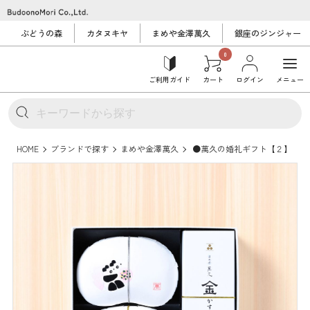
ぶどうの森
カタヌキヤ
まめや金澤萬久
銀座のジンジャー
0
ご利用ガイド
カート
ログイン
メニュー
HOME
ブランドで探す
まめや金澤萬久
●萬久の婚礼ギフト【２】