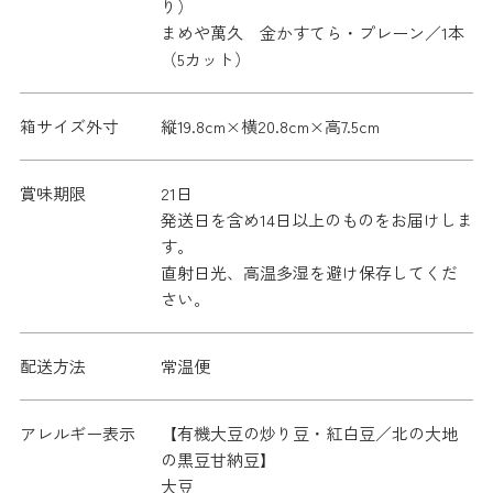
り）
まめや萬久 金かすてら・プレーン／1本
（5カット）
箱サイズ外寸
縦19.8cm×横20.8cm×高7.5cm
賞味期限
21日
発送日を含め14日以上のものをお届けしま
す。
直射日光、高温多湿を避け保存してくだ
さい。
配送方法
常温便
アレルギー表示
【有機大豆の炒り豆・紅白豆／北の大地
の黒豆甘納豆】
大豆