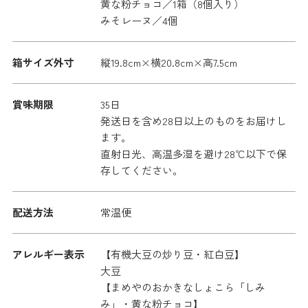
黄な粉チョコ／1箱（8個入り）
みそレーヌ／4個
箱サイズ外寸
縦19.8cm×横20.8cm×高7.5cm
賞味期限
35日
発送日を含め28日以上のものをお届けし
ます。
直射日光、高温多湿を避け28℃以下で保
存してください。
配送方法
常温便
アレルギー表示
【有機大豆の炒り豆・紅白豆】
大豆
【まめやのおかきなしょこら「しみ
み」・黄な粉チョコ】