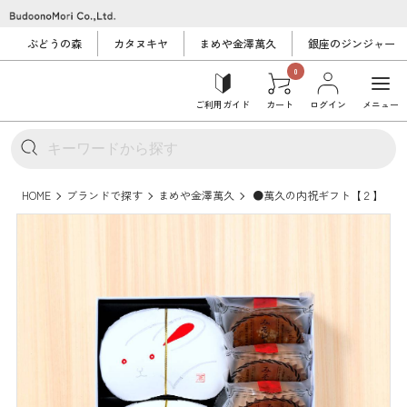
ぶどうの森
カタヌキヤ
まめや金澤萬久
銀座のジンジャー
0
ご利用ガイド
カート
ログイン
メニュー
HOME
ブランドで探す
まめや金澤萬久
●萬久の内祝ギフト【２】