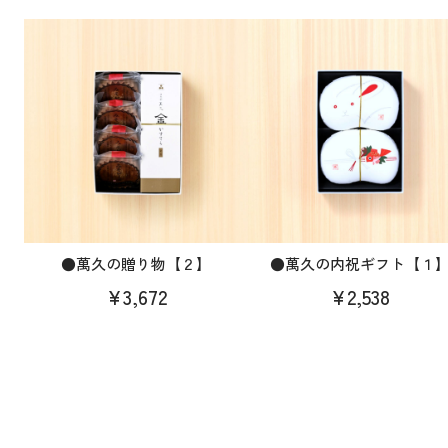
●萬久の贈り物【２】
●萬久の内祝ギフト【１
¥3,672
¥2,538