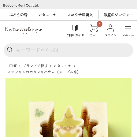
ぶどうの森
カタヌキヤ
まめや金澤萬久
銀座のジンジャー
0
ご利用ガイド
カート
ログイン
メニュー
HOME
ブランドで探す
カタヌキヤ
スナフキンのカタヌキバウム（メープル味）