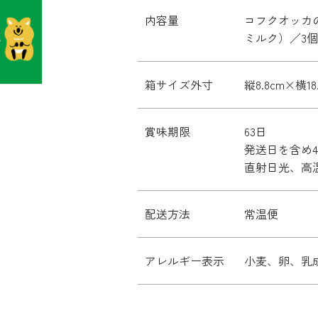
内容量
コフクオッカ
ミルク）／3個
箱サイズ外寸
縦8.8cm×横18
賞味期限
63日
発送日を含め
直射日光、高
配送方法
常温便
アレルギー表示
小麦、卵、乳