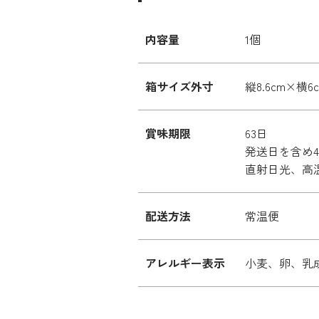
内容量
1個
箱サイズ外寸
縦8.6cm×横6
賞味期限
63日
発送日を含め
直射日光、高
配送方法
常温便
アレルギー表示
小麦、卵、乳