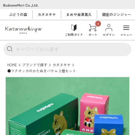
ぶどうの森
カタヌキヤ
まめや金澤萬久
銀座のジンジャー
0
ご利用ガイド
カート
ログイン
メニュー
HOME
ブランドで探す
カタヌキヤ
●フクオッカのかたぬきバウム３個セット