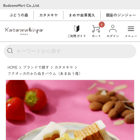
ぶどうの森
カタヌキヤ
まめや金澤萬久
銀座のジンジャー
0
ご利用ガイド
カート
ログイン
メニュー
HOME
ブランドで探す
カタヌキヤ
フクオッカのかたぬきバウム（あまおう苺）