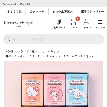
ぶどうの森
カタヌキヤ
まめや金澤萬久
銀座のジンジャー
0
ご利用ガイド
カート
ログイン
メニュー
HOME
ブランドで探す
カタヌキヤ
●サンリオキャラクターズコレクションボックス かまって！きゅん