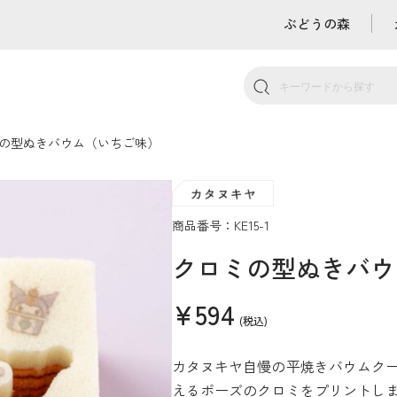
ぶどうの森
の型ぬきバウム（いちご味）
商品番号：KE15-1
クロミの型ぬきバウ
¥594
(税込)
カタヌキヤ自慢の平焼きバウムク
えるポーズのクロミをプリントし