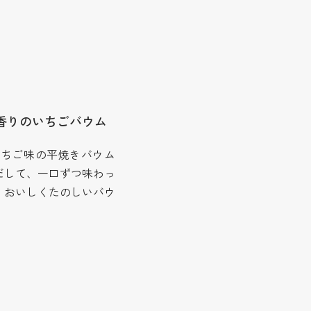
香りのいちごバウム
いちご味の平焼きバウム
だして、一口ずつ味わっ
、おいしくたのしいバウ