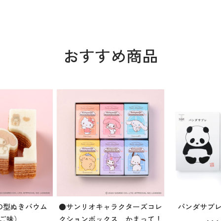
おすすめ商品
の型ぬきバウム
●サンリオキャラクターズコレ
パンダサブ
ご味）
クションボックス かまって！