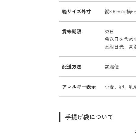
箱サイズ外寸
縦8.6cm×横6
賞味期限
63日
発送日を含め
直射日光、高
配送方法
常温便
アレルギー表示
小麦、卵、乳
手提げ袋について