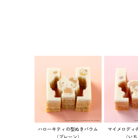
ハローキティの型ぬきバウム
マイメロディ
（プレーン）
（いち