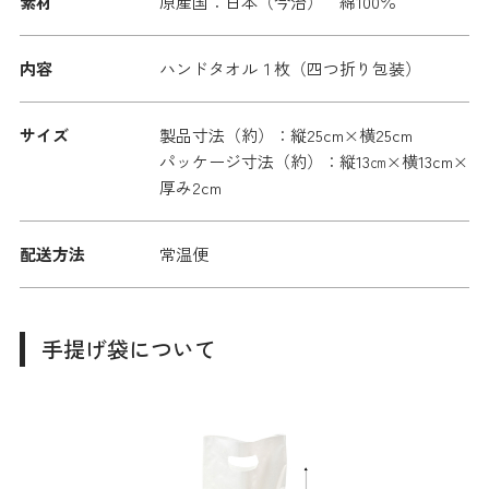
素材
原産国：日本（今治） 綿100％
内容
ハンドタオル１枚（四つ折り包装）
サイズ
製品寸法（約）：縦25cm×横25cm
パッケージ寸法（約）：縦13㎝×横13cm×
厚み2cm
配送方法
常温便
手提げ袋について