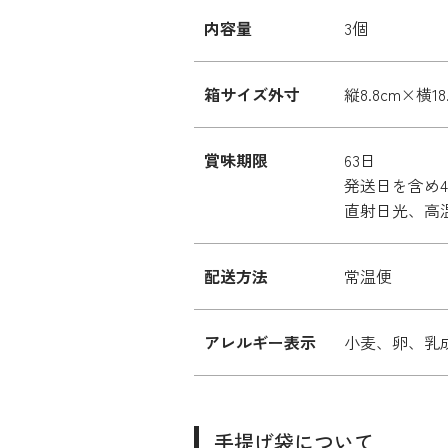
内容量
3個
箱サイズ外寸
縦8.8cm×横18
賞味期限
63日
発送日を含め
直射日光、高
配送方法
常温便
アレルギー表示
小麦、卵、乳
手提げ袋について