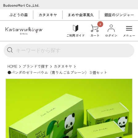
ぶどうの森
カタヌキヤ
まめや金澤萬久
銀座のジンジャー
0
ご利用ガイド
カート
ログイン
メニュー
HOME
ブランドで探す
カタヌキヤ
●パンダのゼリーバウム（青りんご＆プレーン）３個セット