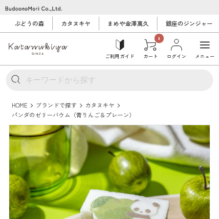
ぶどうの森
カタヌキヤ
まめや金澤萬久
銀座のジンジャー
0
ご利用ガイド
カート
ログイン
メニュー
HOME
ブランドで探す
カタヌキヤ
パンダのゼリーバウム（青りんご＆プレーン）