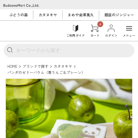
ぶどうの森
カタヌキヤ
まめや金澤萬久
銀座のジンジャー
0
ご利用ガイド
カート
ログイン
メニュー
HOME
ブランドで探す
カタヌキヤ
パンダのゼリーバウム（青りんご＆プレーン）