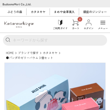
ぶどうの森
カタヌキヤ
まめや金澤萬久
銀座のジンジャー
0
ご利用ガイド
カート
ログイン
メニュー
HOME
ブランドで探す
カタヌキヤ
●パンダのゼリーバウム３個セット