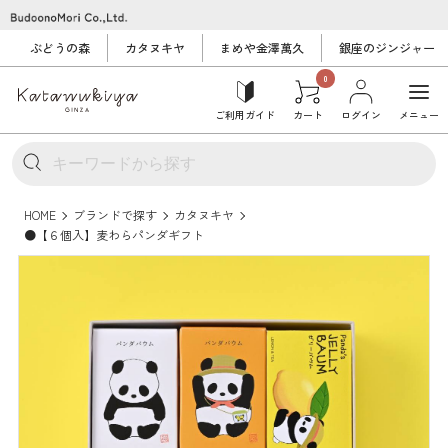
ぶどうの森
カタヌキヤ
まめや金澤萬久
銀座のジンジャー
0
ご利用ガイド
カート
ログイン
メニュー
HOME
ブランドで探す
カタヌキヤ
●【６個入】麦わらパンダギフト