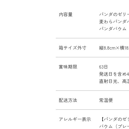
内容量
パンダのゼリ
麦わらパンダ
パンダバウム
箱サイズ外寸
縦8.8cm×横18
賞味期限
63日
発送日を含め
直射日光、高
配送方法
常温便
アレルギー表示
【パンダのゼ
バウム（プレ