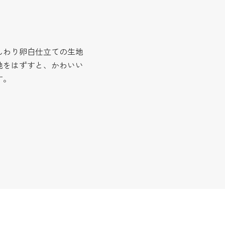
んわり卵白仕立ての生地
地をはずすと、かわいい
す。