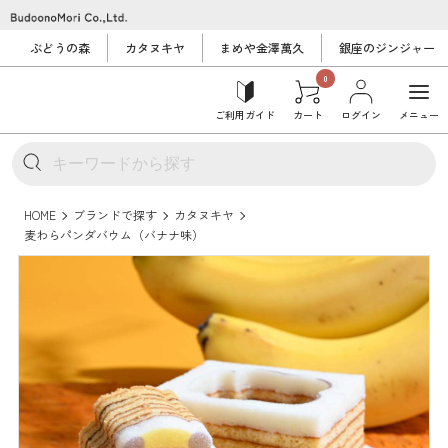
ぶどうの森
カタヌキヤ
まめや金澤萬久
銀座のジンジャー
0
ご利用ガイド
カート
ログイン
メニュー
HOME
ブランドで探す
カタヌキヤ
麦わらパンダバウム（バナナ味）