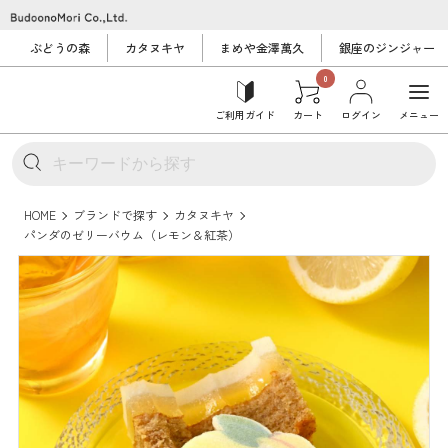
ぶどうの森
カタヌキヤ
まめや金澤萬久
銀座のジンジャー
0
ご利用ガイド
カート
ログイン
メニュー
HOME
ブランドで探す
カタヌキヤ
パンダのゼリーバウム（レモン＆紅茶）