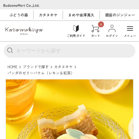
ぶどうの森
カタヌキヤ
まめや金澤萬久
銀座のジンジャー
0
ご利用ガイド
カート
ログイン
メニュー
HOME
ブランドで探す
カタヌキヤ
パンダのゼリーバウム（レモン＆紅茶）