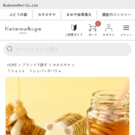
ぶどうの森
カタヌキヤ
まめや金澤萬久
銀座のジンジャー
0
ご利用ガイド
カート
ログイン
メニュー
HOME
ブランドで探す
カタヌキヤ
Ｔｈａｎｋ Ｙｏｕパンダバウム